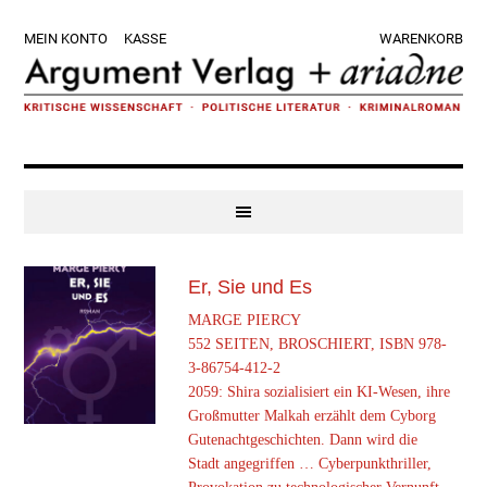
Zur
Skip
Zur
Zur
MEIN KONTO
KASSE
WARENKORB
Hauptnavigation
to
Hauptsidebar
Fußzeile
springen
main
springen
springen
content
Er, Sie und Es
MARGE PIERCY
552 SEITEN, BROSCHIERT, ISBN 978-
3-86754-412-2
2059: Shira sozialisiert ein KI-Wesen, ihre
Großmutter Malkah erzählt dem Cyborg
Gutenachtgeschichten. Dann wird die
Stadt angegriffen … Cyberpunkthriller,