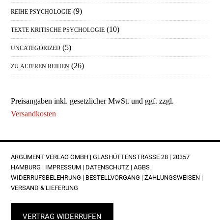
(9)
REIHE PSYCHOLOGIE
(10)
TEXTE KRITISCHE PSYCHOLOGIE
(5)
UNCATEGORIZED
(26)
ZU ÄLTEREN REIHEN
Preisangaben inkl. gesetzlicher MwSt. und ggf. zzgl.
Versandkosten
FOOTER
ARGUMENT VERLAG GMBH | GLASHÜTTENSTRASSE 28 | 20357 H
AMBURG |
IMPRESSUM
|
DATENSCHUTZ
|
AGBS
|
WIDERRUFSBELEHRUNG
|
BESTELLVORGANG
|
ZAHLUNGSWEISEN
|
VERSAND & LIEFERUNG
VERTRAG WIDERRUFEN