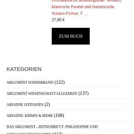
Provokation zu technologischer Vernunft,
historische Parabel und feministische
Science-Fiction: F ...
27,00
€
ZUM BUCH
Haupt-
KATEGORIEN
Sidebar
(122)
ARGUMENT SONDERBAND
(137)
ARGUMENT WISSENSCHAFT ALLGEMEIN
(2)
ARIADNE LEITFADEN
(168)
ARIADNE: KRIMIS & MEHR
DAS ARGUMENT - ZEITSCHRIFT F. PHILOSOPHIE UND