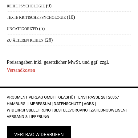
(9)
REIHE PSYCHOLOGIE
(10)
TEXTE KRITISCHE PSYCHOLOGIE
(5)
UNCATEGORIZED
(26)
ZU ÄLTEREN REIHEN
Preisangaben inkl. gesetzlicher MwSt. und ggf. zzgl.
Versandkosten
FOOTER
ARGUMENT VERLAG GMBH | GLASHÜTTENSTRASSE 28 | 20357 H
AMBURG |
IMPRESSUM
|
DATENSCHUTZ
|
AGBS
|
WIDERRUFSBELEHRUNG
|
BESTELLVORGANG
|
ZAHLUNGSWEISEN
|
VERSAND & LIEFERUNG
VERTRAG WIDERRUFEN