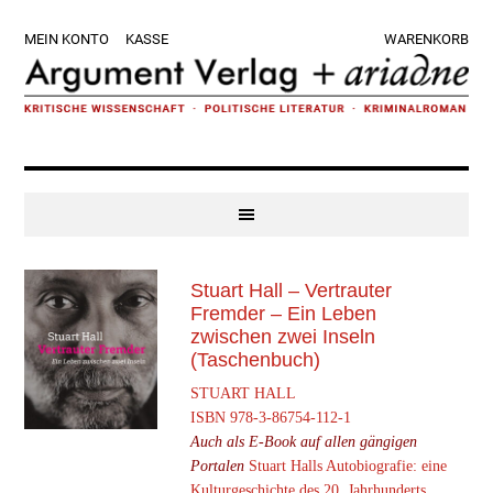
Zur
Skip
Zur
Zur
MEIN KONTO
KASSE
WARENKORB
Hauptnavigation
to
Hauptsidebar
Fußzeile
springen
main
springen
springen
content
Stuart Hall – Vertrauter
Fremder – Ein Leben
zwischen zwei Inseln
(Taschenbuch)
STUART HALL
ISBN 978-3-86754-112-1
Auch als E-Book auf allen gängigen
Portalen
Stuart Halls Autobiografie: eine
Kultur­geschichte des 20. Jahrhunderts.