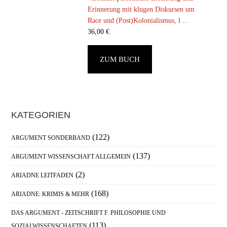
Erinnerung mit klugen Diskursen um
Race und (Post)Kolonialismus, l ...
36,00
€
ZUM BUCH
Haupt-
KATEGORIEN
Sidebar
(122)
ARGUMENT SONDERBAND
(137)
ARGUMENT WISSENSCHAFT ALLGEMEIN
(2)
ARIADNE LEITFADEN
(168)
ARIADNE: KRIMIS & MEHR
DAS ARGUMENT - ZEITSCHRIFT F. PHILOSOPHIE UND
(113)
SOZIALWISSENSCHAFTEN