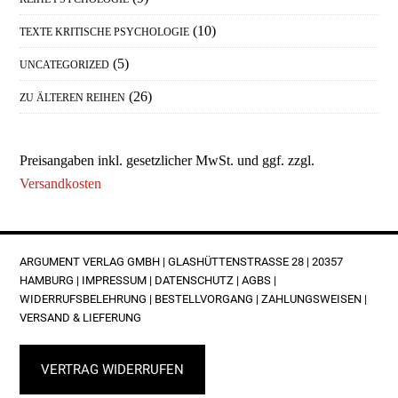
(10)
TEXTE KRITISCHE PSYCHOLOGIE
(5)
UNCATEGORIZED
(26)
ZU ÄLTEREN REIHEN
Preisangaben inkl. gesetzlicher MwSt. und ggf. zzgl.
Versandkosten
FOOTER
ARGUMENT VERLAG GMBH | GLASHÜTTENSTRASSE 28 | 20357 H
AMBURG |
IMPRESSUM
|
DATENSCHUTZ
|
AGBS
|
WIDERRUFSBELEHRUNG
|
BESTELLVORGANG
|
ZAHLUNGSWEISEN
|
VERSAND & LIEFERUNG
VERTRAG WIDERRUFEN