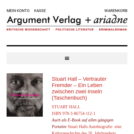
Zur
Skip
Zur
Zur
MEIN KONTO
KASSE
WARENKORB
Hauptnavigation
to
Hauptsidebar
Fußzeile
springen
main
springen
springen
content
Stuart Hall – Vertrauter
Fremder – Ein Leben
zwischen zwei Inseln
(Taschenbuch)
STUART HALL
ISBN 978-3-86754-112-1
Auch als E-Book auf allen gängigen
Portalen
Stuart Halls Autobiografie: eine
Kultur­geschichte des 20. Jahrhunderts.