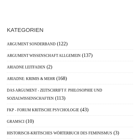
Haupt-
KATEGORIEN
Sidebar
(122)
ARGUMENT SONDERBAND
(137)
ARGUMENT WISSENSCHAFT ALLGEMEIN
(2)
ARIADNE LEITFADEN
(168)
ARIADNE: KRIMIS & MEHR
DAS ARGUMENT - ZEITSCHRIFT F. PHILOSOPHIE UND
(113)
SOZIALWISSENSCHAFTEN
(43)
FKP - FORUM KRITISCHE PSYCHOLOGIE
(10)
GRAMSCI
(3)
HISTORISCH-KRITISCHES WÖRTERBUCH DES FEMINISMUS