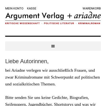
Zur
Skip
Zur
Zur
MEIN KONTO
KASSE
WARENKORB
Hauptnavigation
to
Hauptsidebar
Fußzeile
springen
main
springen
springen
content
Liebe Autorinnen,
bei Ariadne verlegen wir ausschließlich Frauen, und
zwar Kriminalromane mit Schwerpunkt auf politischen
und sozialkritischen Themen.
Bitte senden Sie uns keine Gedichte, Biografien,
Seifenopern, Jugendbücher, Shortstorys und was wir