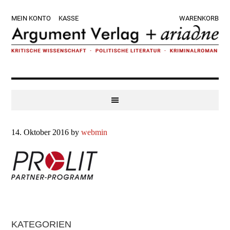
Zur
Skip
Zur
Zur
MEIN KONTO
KASSE
WARENKORB
Hauptnavigation
to
Hauptsidebar
Fußzeile
springen
main
springen
springen
content
14. Oktober 2016
by
webmin
Haupt-
KATEGORIEN