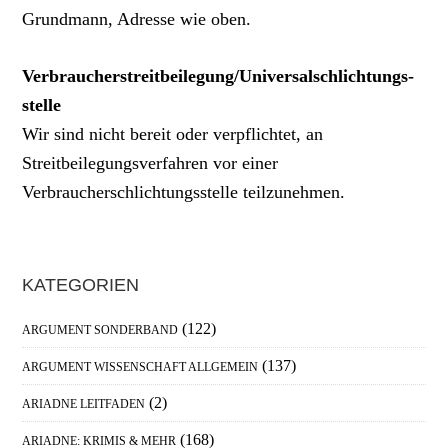
Grundmann, Adresse wie oben.
Verbraucher­streit­beilegung/Universal­schlichtungs­
stelle
Wir sind nicht bereit oder verpflichtet, an
Streitbeilegungsverfahren vor einer
Verbraucherschlichtungsstelle teilzunehmen.
Haupt-
KATEGORIEN
Sidebar
(122)
ARGUMENT SONDERBAND
(137)
ARGUMENT WISSENSCHAFT ALLGEMEIN
(2)
ARIADNE LEITFADEN
(168)
ARIADNE: KRIMIS & MEHR