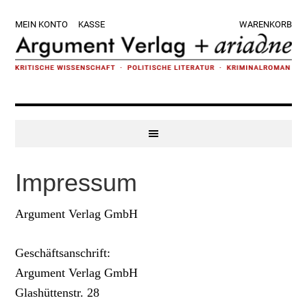
Zur
Skip
Zur
Zur
MEIN KONTO
KASSE
WARENKORB
Hauptnavigation
to
Hauptsidebar
Fußzeile
springen
main
springen
springen
content
Impressum
Argument Verlag GmbH
Geschäftsanschrift:
Argument Verlag GmbH
Glashüttenstr. 28