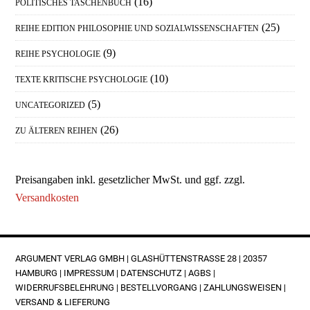
(16)
POLITISCHES TASCHENBUCH
(25)
REIHE EDITION PHILOSOPHIE UND SOZIALWISSENSCHAFTEN
(9)
REIHE PSYCHOLOGIE
(10)
TEXTE KRITISCHE PSYCHOLOGIE
(5)
UNCATEGORIZED
(26)
ZU ÄLTEREN REIHEN
Preisangaben inkl. gesetzlicher MwSt. und ggf. zzgl.
Versandkosten
FOOTER
ARGUMENT VERLAG GMBH | GLASHÜTTENSTRASSE 28 | 20357 H
AMBURG |
IMPRESSUM
|
DATENSCHUTZ
|
AGBS
|
WIDERRUFSBELEHRUNG
|
BESTELLVORGANG
|
ZAHLUNGSWEISEN
|
VERSAND & LIEFERUNG