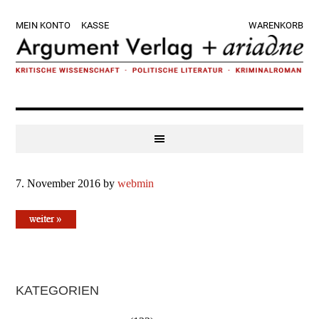
Zur
Skip
Zur
Zur
MEIN KONTO
KASSE
WARENKORB
Hauptnavigation
to
Hauptsidebar
Fußzeile
springen
main
springen
springen
content
7. November 2016
by
webmin
Haupt-
KATEGORIEN