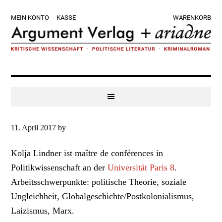
Zur
Skip
Zur
Zur
MEIN KONTO
KASSE
WARENKORB
Hauptnavigation
to
Hauptsidebar
Fußzeile
springen
main
springen
springen
content
11. April 2017
by
Kolja Lindner ist maître de conférences in
Politikwissenschaft an der
Universität Paris 8
.
Arbeitsschwerpunkte: politische Theorie, soziale
Ungleichheit, Globalgeschichte/Postkolonialismus,
Laizismus, Marx.