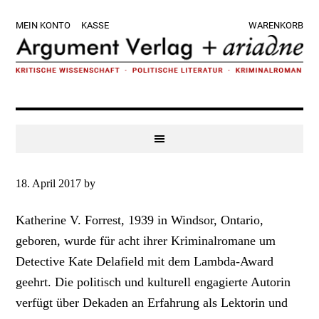
Zur
Skip
Zur
Zur
MEIN KONTO
KASSE
WARENKORB
Hauptnavigation
to
Hauptsidebar
Fußzeile
springen
main
springen
springen
content
18. April 2017
by
Katherine V. Forrest, 1939 in Windsor, Ontario,
geboren, wurde für acht ihrer Kriminalromane um
Detective Kate Delafield mit dem Lambda-Award
geehrt. Die politisch und kulturell engagierte Autorin
verfügt über Dekaden an Erfahrung als Lektorin und