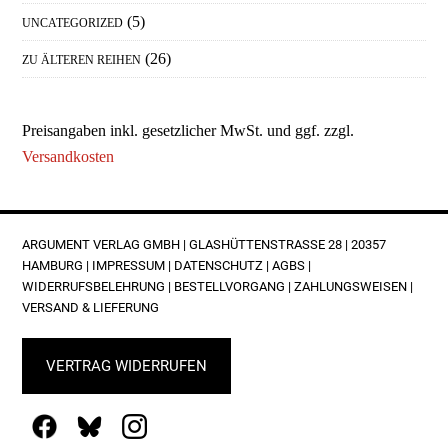
(5)
UNCATEGORIZED
(26)
ZU ÄLTEREN REIHEN
Preisangaben inkl. gesetzlicher MwSt. und ggf. zzgl.
Versandkosten
FOOTER
ARGUMENT VERLAG GMBH | GLASHÜTTENSTRASSE 28 | 20357 H
AMBURG |
IMPRESSUM
|
DATENSCHUTZ
|
AGBS
|
WIDERRUFSBELEHRUNG
|
BESTELLVORGANG
|
ZAHLUNGSWEISEN
|
VERSAND & LIEFERUNG
VERTRAG WIDERRUFEN