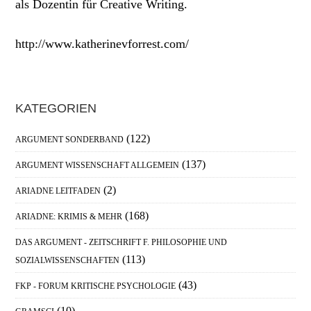
als Dozentin für Creative Writing.
http://www.katherinevforrest.com/
Haupt-
KATEGORIEN
Sidebar
(122)
ARGUMENT SONDERBAND
(137)
ARGUMENT WISSENSCHAFT ALLGEMEIN
(2)
ARIADNE LEITFADEN
(168)
ARIADNE: KRIMIS & MEHR
DAS ARGUMENT - ZEITSCHRIFT F. PHILOSOPHIE UND
(113)
SOZIALWISSENSCHAFTEN
(43)
FKP - FORUM KRITISCHE PSYCHOLOGIE
(10)