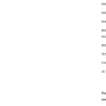
NE
NE
PO
RE
SO
RE
TE
UN
ZU
Pr
un