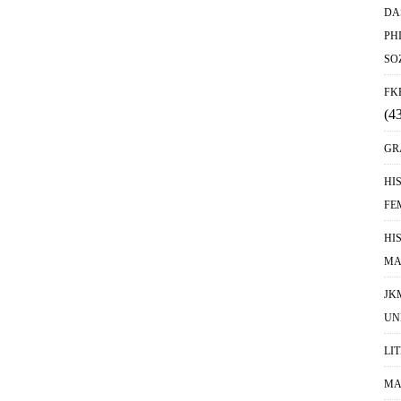
DA
PH
SO
FK
(4
GR
HI
FE
HI
MA
JK
UN
LI
MA