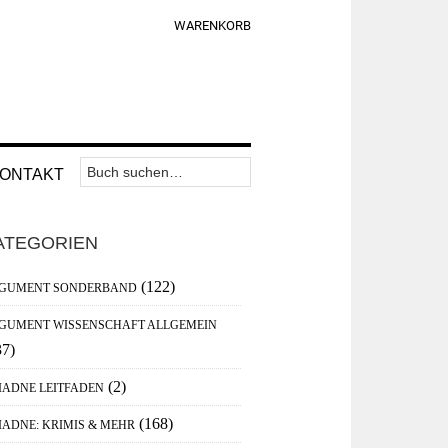
WARENKORB
Suchen
Nav
ONTAKT
nach:
Widget
aupt-
Area
ATEGORIEN
debar
(122)
GUMENT SONDERBAND
GUMENT WISSENSCHAFT ALLGEMEIN
37)
(2)
IADNE LEITFADEN
(168)
IADNE: KRIMIS & MEHR