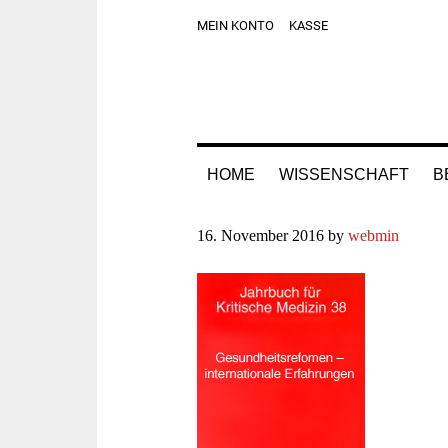
Zur
Skip
Zur
Zur
MEIN KONTO
KASSE
Hauptnavigation
to
Hauptsidebar
Fußzeile
springen
main
springen
springen
content
HOME
WISSENSCHAFT
B
16. November 2016
by
webmin