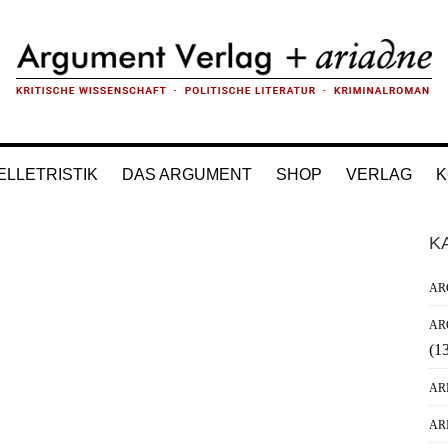
ELLETRISTIK
DAS ARGUMENT
SHOP
VERLAG
K
H
K
Si
AR
AR
(1
AR
AR