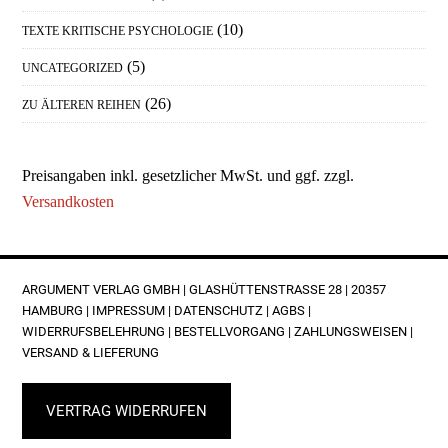
(10)
TEXTE KRITISCHE PSYCHOLOGIE
(5)
UNCATEGORIZED
(26)
ZU ÄLTEREN REIHEN
Preisangaben inkl. gesetzlicher MwSt. und ggf. zzgl.
Versandkosten
FOOTER
ARGUMENT VERLAG GMBH | GLASHÜTTENSTRASSE 28 | 20357 H
AMBURG |
IMPRESSUM
|
DATENSCHUTZ
|
AGBS
|
WIDERRUFSBELEHRUNG
|
BESTELLVORGANG
|
ZAHLUNGSWEISEN
|
VERSAND & LIEFERUNG
VERTRAG WIDERRUFEN