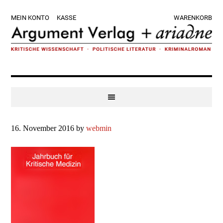
Zur
Skip
Zur
Zur
MEIN KONTO
KASSE
WARENKORB
Hauptnavigation
to
Hauptsidebar
Fußzeile
springen
main
springen
springen
content
16. November 2016
by
webmin