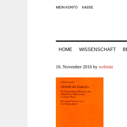
Zur
Skip
Zur
Zur
MEIN KONTO
KASSE
Hauptnavigation
to
Hauptsidebar
Fußzeile
springen
main
springen
springen
content
HOME
WISSENSCHAFT
B
16. November 2016
by
webmin