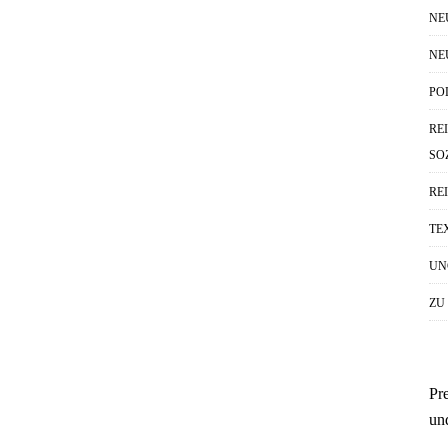
NE
NE
PO
RE
SO
RE
TE
UN
ZU
Pr
un