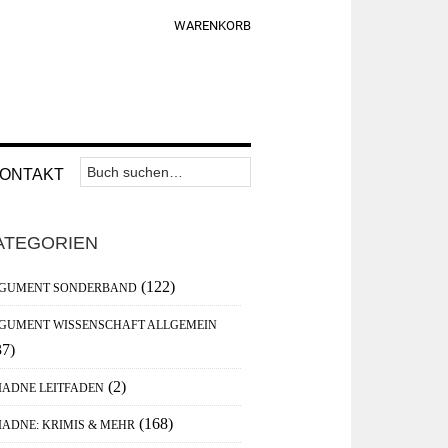
WARENKORB
Suchen
Nav
ONTAKT
nach:
Widget
aupt-
Area
ATEGORIEN
debar
(122)
GUMENT SONDERBAND
GUMENT WISSENSCHAFT ALLGEMEIN
37)
(2)
IADNE LEITFADEN
(168)
IADNE: KRIMIS & MEHR