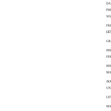
DA
PH
SO
FK
(4
GR
HI
FE
HI
MA
JK
UN
LI
MA