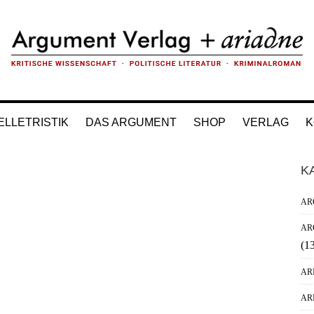
ELLETRISTIK
DAS ARGUMENT
SHOP
VERLAG
K
H
K
Si
AR
AR
(1
AR
AR