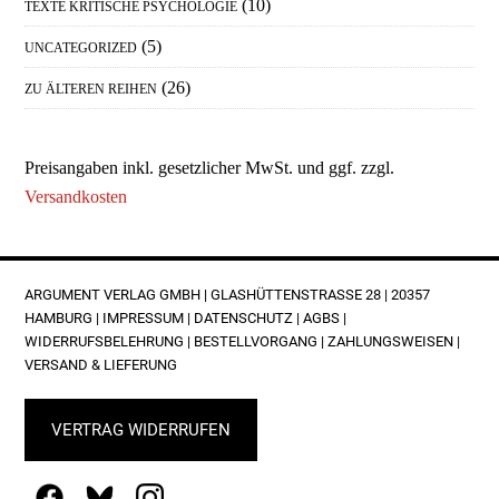
(10)
TEXTE KRITISCHE PSYCHOLOGIE
(5)
UNCATEGORIZED
(26)
ZU ÄLTEREN REIHEN
Preisangaben inkl. gesetzlicher MwSt. und ggf. zzgl.
Versandkosten
FOOTER
ARGUMENT VERLAG GMBH | GLASHÜTTENSTRASSE 28 | 20357 H
AMBURG |
IMPRESSUM
|
DATENSCHUTZ
|
AGBS
|
WIDERRUFSBELEHRUNG
|
BESTELLVORGANG
|
ZAHLUNGSWEISEN
|
VERSAND & LIEFERUNG
VERTRAG WIDERRUFEN