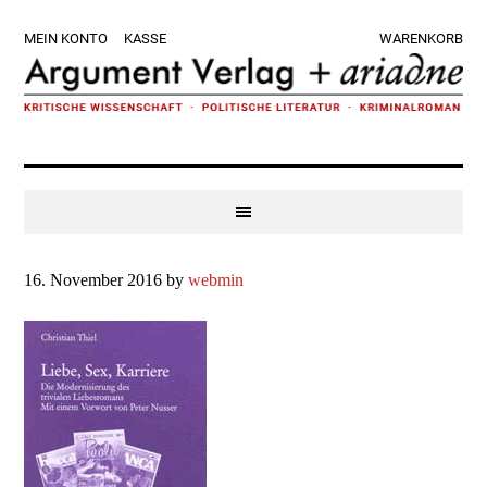
Zur
Skip
Zur
Zur
MEIN KONTO
KASSE
WARENKORB
Hauptnavigation
to
Hauptsidebar
Fußzeile
springen
main
springen
springen
content
16. November 2016
by
webmin