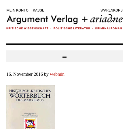
Zur
Skip
Zur
Zur
MEIN KONTO
KASSE
WARENKORB
Hauptnavigation
to
Hauptsidebar
Fußzeile
springen
main
springen
springen
content
16. November 2016
by
webmin