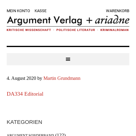
Zur
Skip
Zur
Zur
MEIN KONTO
KASSE
WARENKORB
Hauptnavigation
to
Hauptsidebar
Fußzeile
springen
main
springen
springen
content
4. August 2020
by
Martin Grundmann
DA334 Editorial
Haupt-
KATEGORIEN
Sidebar
(122)
ARGUMENT SONDERBAND