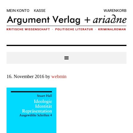
Zur
Skip
Zur
Zur
MEIN KONTO
KASSE
WARENKORB
Hauptnavigation
to
Hauptsidebar
Fußzeile
springen
main
springen
springen
content
16. November 2016
by
webmin