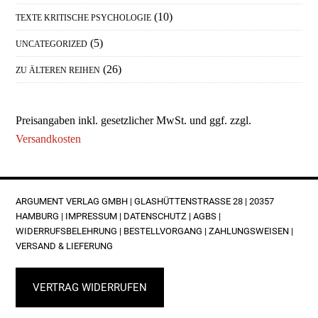
(10)
TEXTE KRITISCHE PSYCHOLOGIE
(5)
UNCATEGORIZED
(26)
ZU ÄLTEREN REIHEN
Preisangaben inkl. gesetzlicher MwSt. und ggf. zzgl.
Versandkosten
FOOTER
ARGUMENT VERLAG GMBH | GLASHÜTTENSTRASSE 28 | 20357 H
AMBURG |
IMPRESSUM
|
DATENSCHUTZ
|
AGBS
|
WIDERRUFSBELEHRUNG
|
BESTELLVORGANG
|
ZAHLUNGSWEISEN
|
VERSAND & LIEFERUNG
VERTRAG WIDERRUFEN