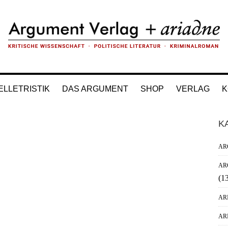
ELLETRISTIK
DAS ARGUMENT
SHOP
VERLAG
K
H
K
Si
AR
AR
(1
AR
AR