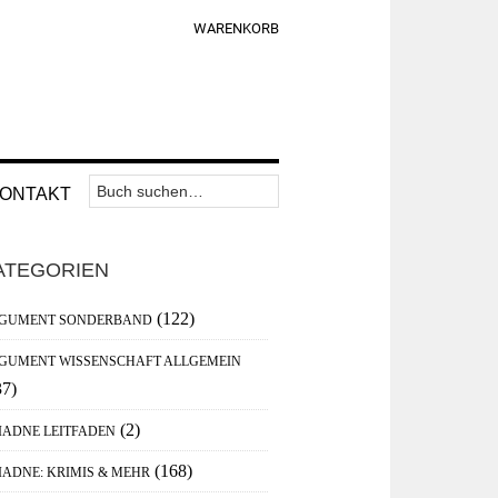
WARENKORB
Suchen
Nav
ONTAKT
nach:
Widget
aupt-
Area
ATEGORIEN
debar
(122)
GUMENT SONDERBAND
GUMENT WISSENSCHAFT ALLGEMEIN
37)
(2)
IADNE LEITFADEN
(168)
IADNE: KRIMIS & MEHR