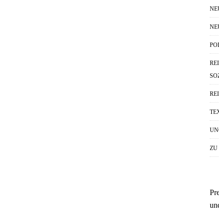
NE
NE
PO
RE
SO
RE
TE
UN
ZU
Pr
un