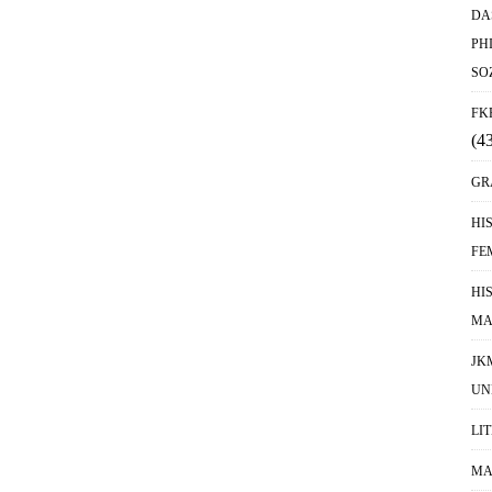
DA
PH
SO
FK
(4
GR
HI
FE
HI
MA
JK
UN
LI
MA