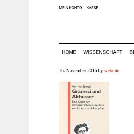
Zur
Skip
Zur
Zur
MEIN KONTO
KASSE
Hauptnavigation
to
Hauptsidebar
Fußzeile
springen
main
springen
springen
content
HOME
WISSENSCHAFT
B
16. November 2016
by
webmin