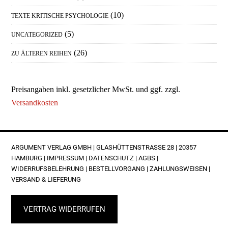
(10)
TEXTE KRITISCHE PSYCHOLOGIE
(5)
UNCATEGORIZED
(26)
ZU ÄLTEREN REIHEN
Preisangaben inkl. gesetzlicher MwSt. und ggf. zzgl.
Versandkosten
FOOTER
ARGUMENT VERLAG GMBH | GLASHÜTTENSTRASSE 28 | 20357 H
AMBURG |
IMPRESSUM
|
DATENSCHUTZ
|
AGBS
|
WIDERRUFSBELEHRUNG
|
BESTELLVORGANG
|
ZAHLUNGSWEISEN
|
VERSAND & LIEFERUNG
VERTRAG WIDERRUFEN