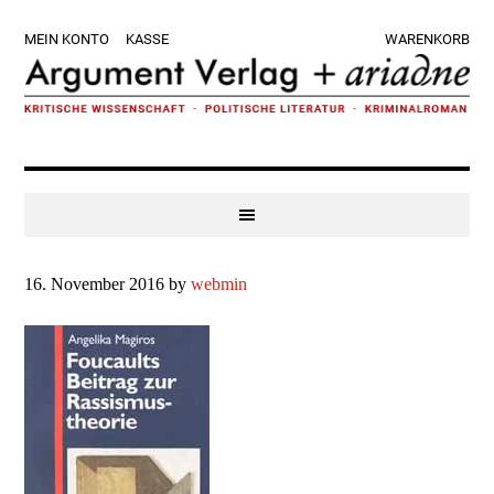
Zur
Skip
Zur
Zur
MEIN KONTO
KASSE
WARENKORB
Hauptnavigation
to
Hauptsidebar
Fußzeile
springen
main
springen
springen
content
16. November 2016
by
webmin