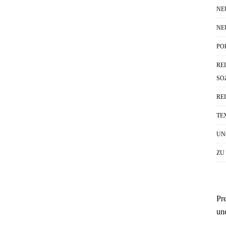
NE
NE
PO
RE
SO
RE
TE
UN
ZU
Pr
un