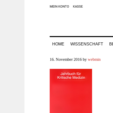
Zur
Skip
Zur
Zur
MEIN KONTO
KASSE
Hauptnavigation
to
Hauptsidebar
Fußzeile
springen
main
springen
springen
content
HOME
WISSENSCHAFT
B
16. November 2016
by
webmin