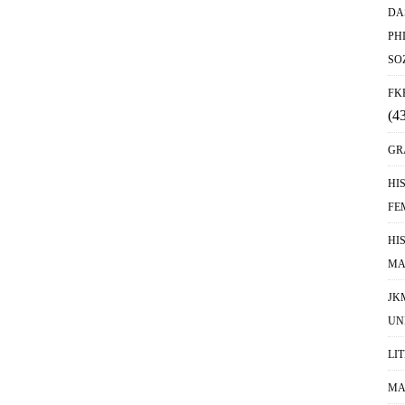
DA
PH
SO
FK
(4
GR
HI
FE
HI
MA
JK
UN
LI
MA