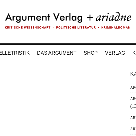
ELLETRISTIK
DAS ARGUMENT
SHOP
VERLAG
K
H
K
Si
AR
AR
(1
AR
AR