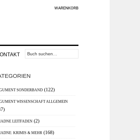
WARENKORB
Suchen
Nav
ONTAKT
nach:
Widget
aupt-
Area
ATEGORIEN
debar
(122)
GUMENT SONDERBAND
GUMENT WISSENSCHAFT ALLGEMEIN
37)
(2)
IADNE LEITFADEN
(168)
IADNE: KRIMIS & MEHR