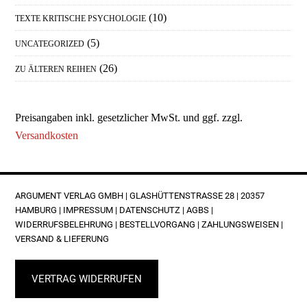
(10)
TEXTE KRITISCHE PSYCHOLOGIE
(5)
UNCATEGORIZED
(26)
ZU ÄLTEREN REIHEN
Preisangaben inkl. gesetzlicher MwSt. und ggf. zzgl.
Versandkosten
FOOTER
ARGUMENT VERLAG GMBH | GLASHÜTTENSTRASSE 28 | 20357 H
AMBURG |
IMPRESSUM
|
DATENSCHUTZ
|
AGBS
|
WIDERRUFSBELEHRUNG
|
BESTELLVORGANG
|
ZAHLUNGSWEISEN
|
VERSAND & LIEFERUNG
VERTRAG WIDERRUFEN