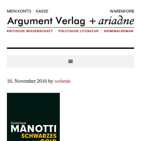
Zur
Skip
Zur
Zur
MEIN KONTO
KASSE
WARENKORB
Hauptnavigation
to
Hauptsidebar
Fußzeile
springen
main
springen
springen
content
16. November 2016
by
webmin