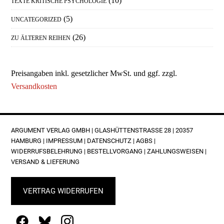
(10)
TEXTE KRITISCHE PSYCHOLOGIE
(5)
UNCATEGORIZED
(26)
ZU ÄLTEREN REIHEN
Preisangaben inkl. gesetzlicher MwSt. und ggf. zzgl.
Versandkosten
FOOTER
ARGUMENT VERLAG GMBH | GLASHÜTTENSTRASSE 28 | 20357 H
AMBURG |
IMPRESSUM
|
DATENSCHUTZ
|
AGBS
|
WIDERRUFSBELEHRUNG
|
BESTELLVORGANG
|
ZAHLUNGSWEISEN
|
VERSAND & LIEFERUNG
VERTRAG WIDERRUFEN