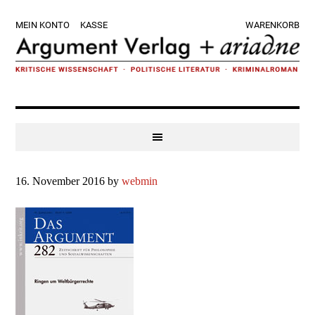
Zur
Skip
Zur
Zur
MEIN KONTO
KASSE
WARENKORB
Hauptnavigation
to
Hauptsidebar
Fußzeile
springen
main
springen
springen
content
16. November 2016
by
webmin