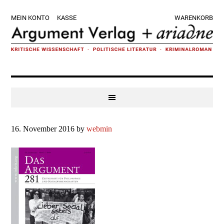
Zur
Skip
Zur
Zur
MEIN KONTO
KASSE
WARENKORB
Hauptnavigation
to
Hauptsidebar
Fußzeile
springen
main
springen
springen
content
16. November 2016
by
webmin