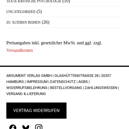
(10)
TEXTE KRITISCHE PSYCHOLOGIE
(5)
UNCATEGORIZED
(26)
ZU ÄLTEREN REIHEN
Preisangaben inkl. gesetzlicher MwSt. und ggf. zzgl.
Versandkosten
FOOTER
ARGUMENT VERLAG GMBH | GLASHÜTTENSTRASSE 28 | 20357 H
AMBURG |
IMPRESSUM
|
DATENSCHUTZ
|
AGBS
|
WIDERRUFSBELEHRUNG
|
BESTELLVORGANG
|
ZAHLUNGSWEISEN
|
VERSAND & LIEFERUNG
VERTRAG WIDERRUFEN