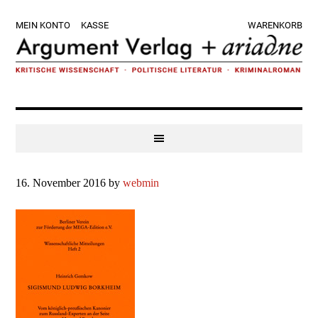
Zur
Skip
Zur
Zur
MEIN KONTO
KASSE
WARENKORB
Hauptnavigation
to
Hauptsidebar
Fußzeile
springen
main
springen
springen
content
16. November 2016
by
webmin