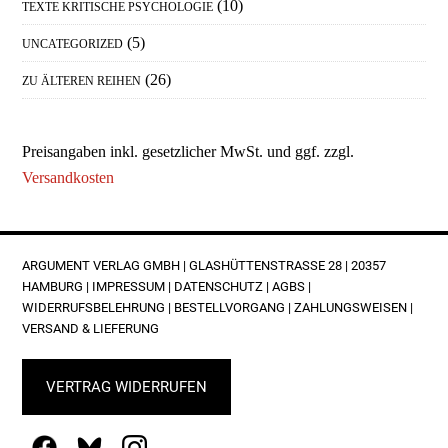
(10)
TEXTE KRITISCHE PSYCHOLOGIE
(5)
UNCATEGORIZED
(26)
ZU ÄLTEREN REIHEN
Preisangaben inkl. gesetzlicher MwSt. und ggf. zzgl.
Versandkosten
FOOTER
ARGUMENT VERLAG GMBH | GLASHÜTTENSTRASSE 28 | 20357 H
AMBURG |
IMPRESSUM
|
DATENSCHUTZ
|
AGBS
|
WIDERRUFSBELEHRUNG
|
BESTELLVORGANG
|
ZAHLUNGSWEISEN
|
VERSAND & LIEFERUNG
VERTRAG WIDERRUFEN