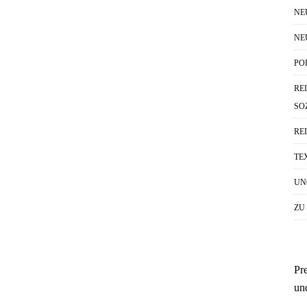
NE
NE
PO
RE
SO
RE
TE
UN
ZU
Pr
un