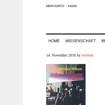
Zur
Skip
Zur
Zur
MEIN KONTO
KASSE
Hauptnavigation
to
Hauptsidebar
Fußzeile
springen
main
springen
springen
content
HOME
WISSENSCHAFT
B
14. November 2016
by
webmin