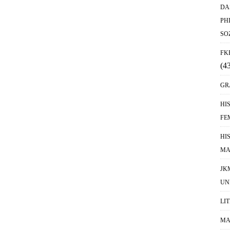
DA
PH
SO
FK
(4
GR
HI
FE
HI
MA
JK
UN
LI
MA