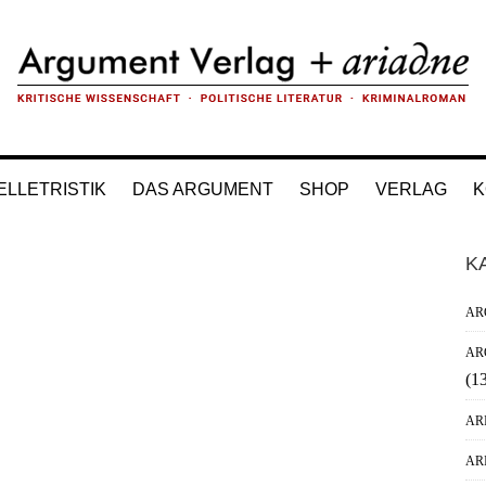
ELLETRISTIK
DAS ARGUMENT
SHOP
VERLAG
K
H
K
Si
AR
AR
(1
AR
AR