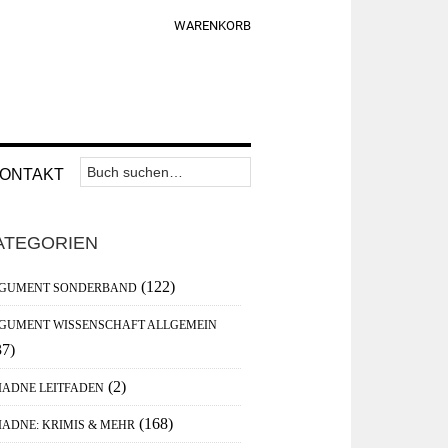
WARENKORB
Suchen
Nav
ONTAKT
nach:
Widget
aupt-
Area
ATEGORIEN
debar
(122)
GUMENT SONDERBAND
GUMENT WISSENSCHAFT ALLGEMEIN
37)
(2)
IADNE LEITFADEN
(168)
IADNE: KRIMIS & MEHR