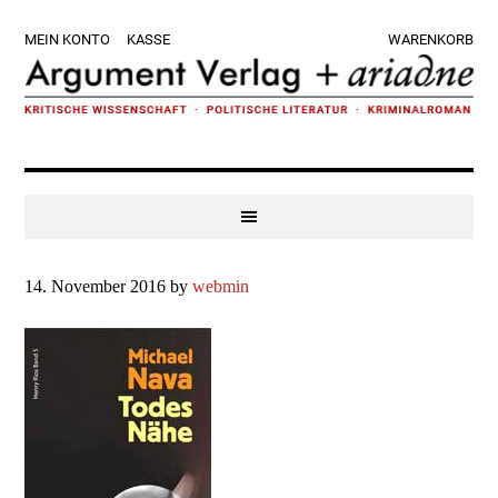
Zur
Skip
Zur
Zur
MEIN KONTO
KASSE
WARENKORB
Hauptnavigation
to
Hauptsidebar
Fußzeile
springen
main
springen
springen
content
14. November 2016
by
webmin