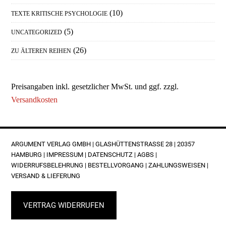
(10)
TEXTE KRITISCHE PSYCHOLOGIE
(5)
UNCATEGORIZED
(26)
ZU ÄLTEREN REIHEN
Preisangaben inkl. gesetzlicher MwSt. und ggf. zzgl.
Versandkosten
FOOTER
ARGUMENT VERLAG GMBH | GLASHÜTTENSTRASSE 28 | 20357 H
AMBURG |
IMPRESSUM
|
DATENSCHUTZ
|
AGBS
|
WIDERRUFSBELEHRUNG
|
BESTELLVORGANG
|
ZAHLUNGSWEISEN
|
VERSAND & LIEFERUNG
VERTRAG WIDERRUFEN