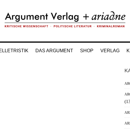
ELLETRISTIK
DAS ARGUMENT
SHOP
VERLAG
K
H
K
Si
AR
AR
(1
AR
AR