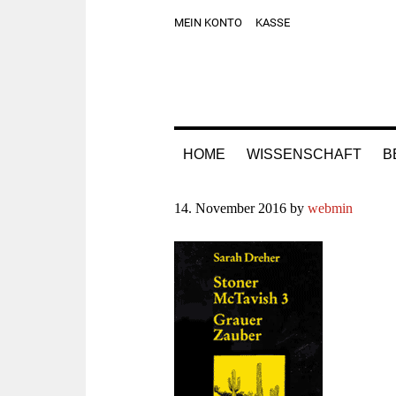
Zur
Skip
Zur
Zur
MEIN KONTO
KASSE
Hauptnavigation
to
Hauptsidebar
Fußzeile
springen
main
springen
springen
content
HOME
WISSENSCHAFT
B
14. November 2016
by
webmin