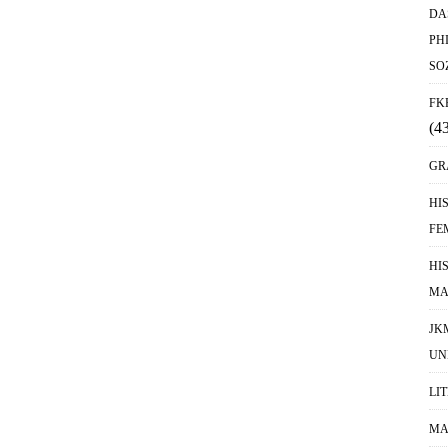
DA
PH
SO
FK
(4
GR
HI
FE
HI
MA
JK
UN
LI
MA