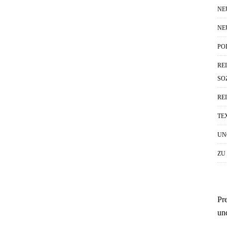
NE
NE
PO
RE
SO
RE
TE
UN
ZU
Pr
un