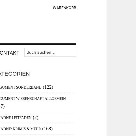
WARENKORB
Suchen
Nav
ONTAKT
nach:
Widget
aupt-
Area
ATEGORIEN
debar
(122)
GUMENT SONDERBAND
GUMENT WISSENSCHAFT ALLGEMEIN
37)
(2)
IADNE LEITFADEN
(168)
IADNE: KRIMIS & MEHR