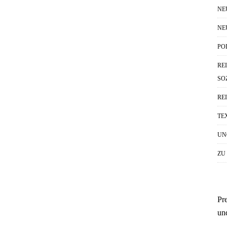
NE
NE
PO
RE
SO
RE
TE
UN
ZU
Pr
un