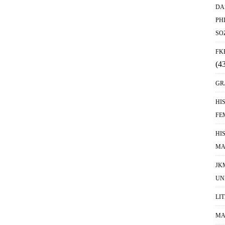
DA
PH
SO
FK
(4
GR
HI
FE
HI
MA
JK
UN
LI
MA