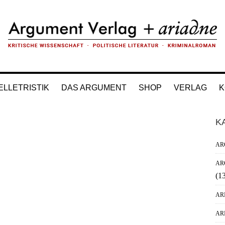
ELLETRISTIK
DAS ARGUMENT
SHOP
VERLAG
K
H
K
Si
AR
AR
(1
AR
AR