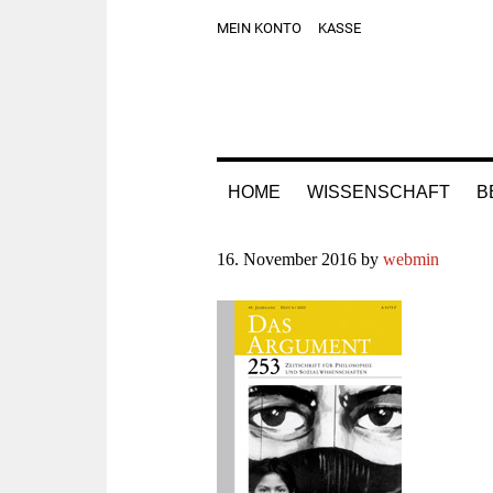
Zur
Skip
Zur
Zur
MEIN KONTO
KASSE
Hauptnavigation
to
Hauptsidebar
Fußzeile
springen
main
springen
springen
content
HOME
WISSENSCHAFT
B
16. November 2016
by
webmin