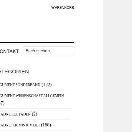
WARENKORB
Suchen
Nav
ONTAKT
nach:
Widget
aupt-
Area
ATEGORIEN
debar
(122)
GUMENT SONDERBAND
GUMENT WISSENSCHAFT ALLGEMEIN
37)
(2)
IADNE LEITFADEN
(168)
IADNE: KRIMIS & MEHR