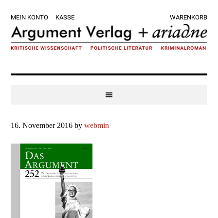
Zur
Skip
Zur
Zur
MEIN KONTO
KASSE
WARENKORB
Hauptnavigation
to
Hauptsidebar
Fußzeile
springen
main
springen
springen
content
16. November 2016
by
webmin