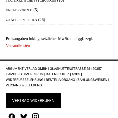
(10)
TEXTE KRITISCHE PSYCHOLOGIE
(5)
UNCATEGORIZED
(26)
ZU ÄLTEREN REIHEN
Preisangaben inkl. gesetzlicher MwSt. und ggf. zzgl.
Versandkosten
FOOTER
ARGUMENT VERLAG GMBH | GLASHÜTTENSTRASSE 28 | 20357 H
AMBURG |
IMPRESSUM
|
DATENSCHUTZ
|
AGBS
|
WIDERRUFSBELEHRUNG
|
BESTELLVORGANG
|
ZAHLUNGSWEISEN
|
VERSAND & LIEFERUNG
VERTRAG WIDERRUFEN