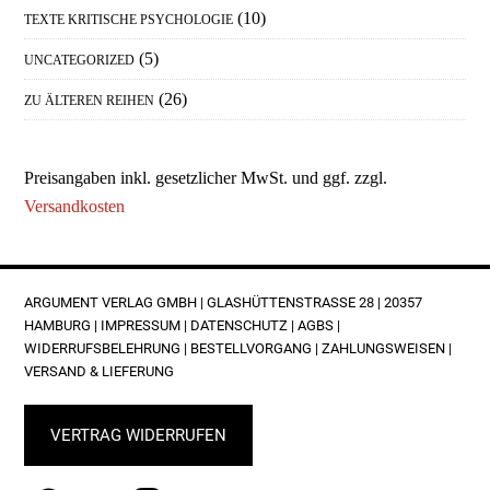
(10)
TEXTE KRITISCHE PSYCHOLOGIE
(5)
UNCATEGORIZED
(26)
ZU ÄLTEREN REIHEN
Preisangaben inkl. gesetzlicher MwSt. und ggf. zzgl.
Versandkosten
FOOTER
ARGUMENT VERLAG GMBH | GLASHÜTTENSTRASSE 28 | 20357 H
AMBURG |
IMPRESSUM
|
DATENSCHUTZ
|
AGBS
|
WIDERRUFSBELEHRUNG
|
BESTELLVORGANG
|
ZAHLUNGSWEISEN
|
VERSAND & LIEFERUNG
VERTRAG WIDERRUFEN