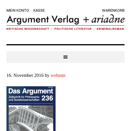
Zur
Skip
Zur
Zur
MEIN KONTO
KASSE
WARENKORB
Hauptnavigation
to
Hauptsidebar
Fußzeile
springen
main
springen
springen
content
16. November 2016
by
webmin