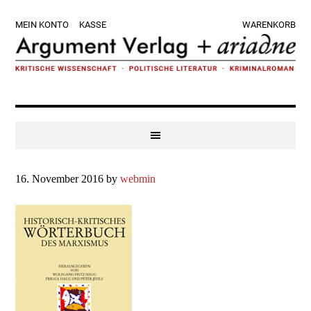
Zur
Skip
Zur
Zur
MEIN KONTO
KASSE
WARENKORB
Hauptnavigation
to
Hauptsidebar
Fußzeile
springen
main
springen
springen
content
16. November 2016
by
webmin