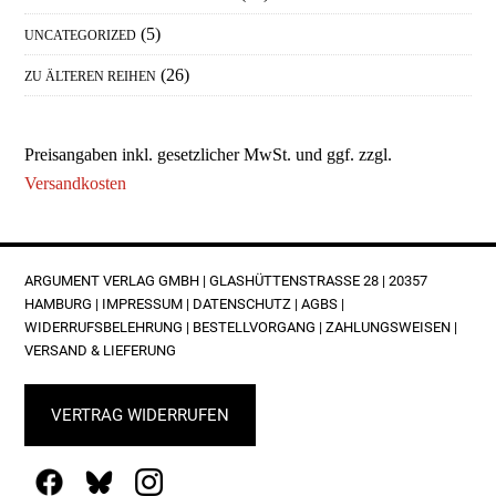
(5)
UNCATEGORIZED
(26)
ZU ÄLTEREN REIHEN
Preisangaben inkl. gesetzlicher MwSt. und ggf. zzgl.
Versandkosten
FOOTER
ARGUMENT VERLAG GMBH | GLASHÜTTENSTRASSE 28 | 20357 H
AMBURG |
IMPRESSUM
|
DATENSCHUTZ
|
AGBS
|
WIDERRUFSBELEHRUNG
|
BESTELLVORGANG
|
ZAHLUNGSWEISEN
|
VERSAND & LIEFERUNG
VERTRAG WIDERRUFEN