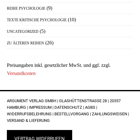
(9)
REIHE PSYCHOLOGIE
(10)
TEXTE KRITISCHE PSYCHOLOGIE
(5)
UNCATEGORIZED
(26)
ZU ÄLTEREN REIHEN
Preisangaben inkl. gesetzlicher MwSt. und ggf. zzgl.
Versandkosten
FOOTER
ARGUMENT VERLAG GMBH | GLASHÜTTENSTRASSE 28 | 20357 H
AMBURG |
IMPRESSUM
|
DATENSCHUTZ
|
AGBS
|
WIDERRUFSBELEHRUNG
|
BESTELLVORGANG
|
ZAHLUNGSWEISEN
|
VERSAND & LIEFERUNG
VERTRAG WIDERRUFEN