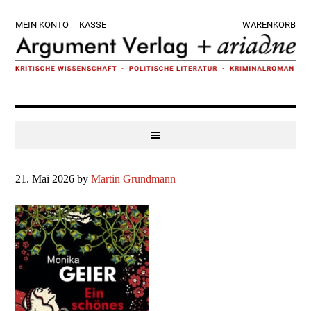
Zur
Skip
Zur
Zur
MEIN KONTO
KASSE
WARENKORB
Hauptnavigation
to
Hauptsidebar
Fußzeile
springen
main
springen
springen
content
21. Mai 2026
by
Martin Grundmann