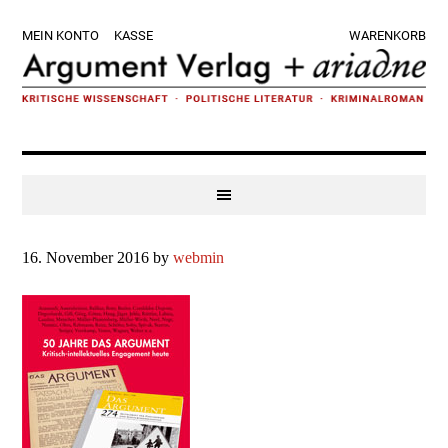
Zur
Skip
Zur
Zur
MEIN KONTO
KASSE
WARENKORB
Hauptnavigation
to
Hauptsidebar
Fußzeile
springen
main
springen
springen
content
16. November 2016
by
webmin