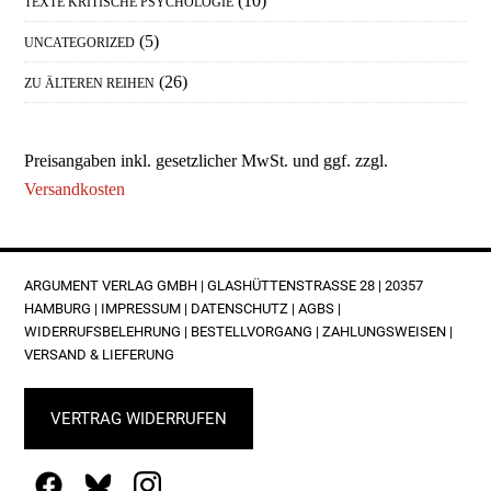
(10)
TEXTE KRITISCHE PSYCHOLOGIE
(5)
UNCATEGORIZED
(26)
ZU ÄLTEREN REIHEN
Preisangaben inkl. gesetzlicher MwSt. und ggf. zzgl.
Versandkosten
FOOTER
ARGUMENT VERLAG GMBH | GLASHÜTTENSTRASSE 28 | 20357 H
AMBURG |
IMPRESSUM
|
DATENSCHUTZ
|
AGBS
|
WIDERRUFSBELEHRUNG
|
BESTELLVORGANG
|
ZAHLUNGSWEISEN
|
VERSAND & LIEFERUNG
VERTRAG WIDERRUFEN