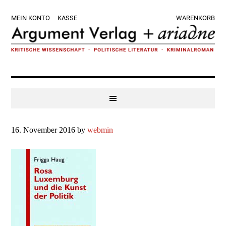
Zur
Skip
Zur
Zur
MEIN KONTO
KASSE
WARENKORB
Hauptnavigation
to
Hauptsidebar
Fußzeile
springen
main
springen
springen
content
16. November 2016
by
webmin