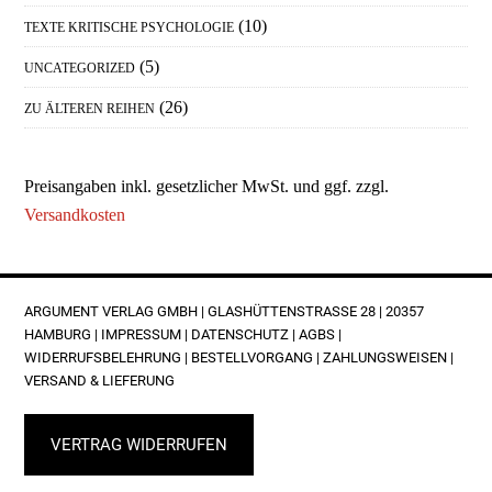
(10)
TEXTE KRITISCHE PSYCHOLOGIE
(5)
UNCATEGORIZED
(26)
ZU ÄLTEREN REIHEN
Preisangaben inkl. gesetzlicher MwSt. und ggf. zzgl.
Versandkosten
FOOTER
ARGUMENT VERLAG GMBH | GLASHÜTTENSTRASSE 28 | 20357 H
AMBURG |
IMPRESSUM
|
DATENSCHUTZ
|
AGBS
|
WIDERRUFSBELEHRUNG
|
BESTELLVORGANG
|
ZAHLUNGSWEISEN
|
VERSAND & LIEFERUNG
VERTRAG WIDERRUFEN