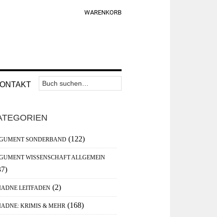
WARENKORB
Suchen
Nav
ONTAKT
nach:
Widget
aupt-
Area
ATEGORIEN
debar
(122)
GUMENT SONDERBAND
GUMENT WISSENSCHAFT ALLGEMEIN
37)
(2)
IADNE LEITFADEN
(168)
IADNE: KRIMIS & MEHR