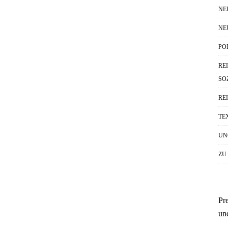
NE
NE
PO
RE
SO
RE
TE
UN
ZU
Pr
un