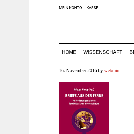
Zur
Skip
Zur
Zur
MEIN KONTO
KASSE
Hauptnavigation
to
Hauptsidebar
Fußzeile
springen
main
springen
springen
content
HOME
WISSENSCHAFT
B
16. November 2016
by
webmin