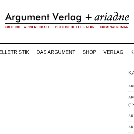
ELLETRISTIK
DAS ARGUMENT
SHOP
VERLAG
K
H
K
Si
AR
AR
(1
AR
AR