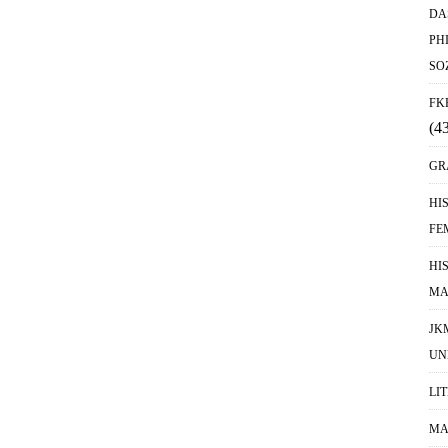
DA
PH
SO
FK
(4
GR
HI
FE
HI
MA
JK
UN
LI
MA