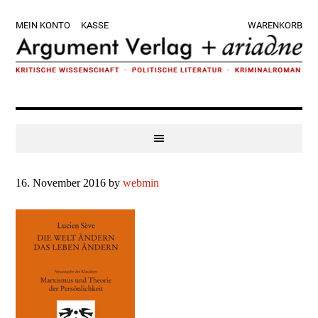
Zur
Skip
Zur
Zur
MEIN KONTO
KASSE
WARENKORB
Hauptnavigation
to
Hauptsidebar
Fußzeile
springen
main
springen
springen
content
16. November 2016
by
webmin