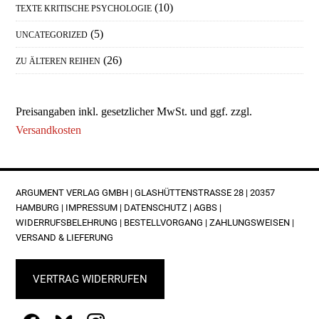
(10)
TEXTE KRITISCHE PSYCHOLOGIE
(5)
UNCATEGORIZED
(26)
ZU ÄLTEREN REIHEN
Preisangaben inkl. gesetzlicher MwSt. und ggf. zzgl.
Versandkosten
FOOTER
ARGUMENT VERLAG GMBH | GLASHÜTTENSTRASSE 28 | 20357 H
AMBURG |
IMPRESSUM
|
DATENSCHUTZ
|
AGBS
|
WIDERRUFSBELEHRUNG
|
BESTELLVORGANG
|
ZAHLUNGSWEISEN
|
VERSAND & LIEFERUNG
VERTRAG WIDERRUFEN