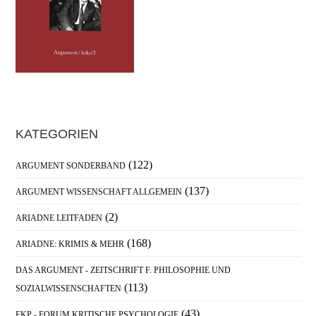
Haupt-
KATEGORIEN
Sidebar
(122)
ARGUMENT SONDERBAND
(137)
ARGUMENT WISSENSCHAFT ALLGEMEIN
(2)
ARIADNE LEITFADEN
(168)
ARIADNE: KRIMIS & MEHR
DAS ARGUMENT - ZEITSCHRIFT F. PHILOSOPHIE UND
(113)
SOZIALWISSENSCHAFTEN
(43)
FKP - FORUM KRITISCHE PSYCHOLOGIE