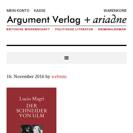
Zur
Skip
Zur
Zur
MEIN KONTO
KASSE
WARENKORB
Hauptnavigation
to
Hauptsidebar
Fußzeile
springen
main
springen
springen
content
16. November 2016
by
webmin