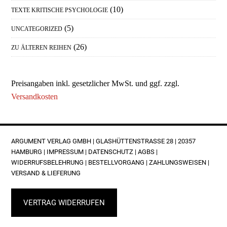
(10)
TEXTE KRITISCHE PSYCHOLOGIE
(5)
UNCATEGORIZED
(26)
ZU ÄLTEREN REIHEN
Preisangaben inkl. gesetzlicher MwSt. und ggf. zzgl.
Versandkosten
FOOTER
ARGUMENT VERLAG GMBH | GLASHÜTTENSTRASSE 28 | 20357 H
AMBURG |
IMPRESSUM
|
DATENSCHUTZ
|
AGBS
|
WIDERRUFSBELEHRUNG
|
BESTELLVORGANG
|
ZAHLUNGSWEISEN
|
VERSAND & LIEFERUNG
VERTRAG WIDERRUFEN